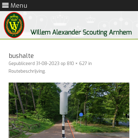
Menu
Ga
direct
naar
bushalte
de
inhoud
Gepubliceerd
31-08-2023
op
810 × 627
in
Routebeschrijving
.