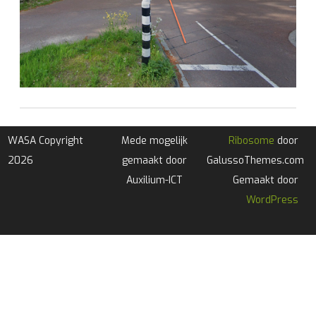
WASA Copyright
Mede mogelijk
Ribosome
door
2026
gemaakt door
GalussoThemes.com
Auxilium-ICT
Gemaakt door
WordPress