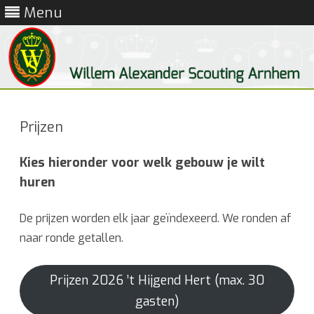
Menu
Ga
direct
naar
Prijzen
de
inhoud
Kies hieronder voor welk gebouw je wilt
huren
De prijzen worden elk jaar geïndexeerd. We ronden af
naar ronde getallen.
Prijzen 2026 ’t Hijgend Hert (max. 30
gasten)