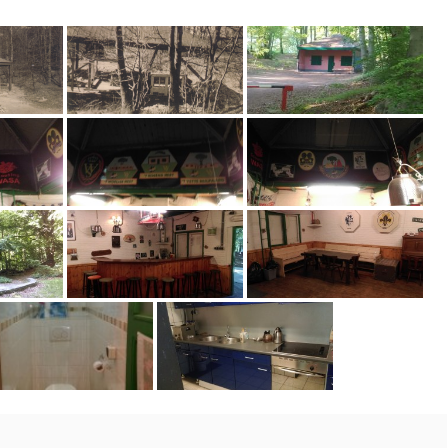
’t
Hijgende
Hert