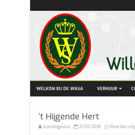
WELKOM BIJ DE WASA
VERHUUR
C
PRIJZEN
’t Hijgende Hert
BESCHIKBAARHEID
scoutingwasa
21-03-2018
Reacties uit