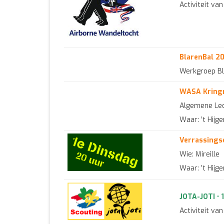
Activiteit v
BlarenBal 2
Werkgroep Bl
WASA Kringr
Algemene Led
Waar: ’t Hijg
Verrassings
Wie: Mireille
Waar: ’t Hijg
JOTA-JOTI • 
Activiteit v