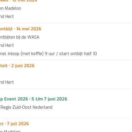
ait • 12 mei 2026
 en Madelon
end Hert
tbijt • 14 mei 2026
ntbijten bij de WASA
end Hert
i, inloop (met koffie) 9 uur / start ontbijt half 10
teit • 2 juni 2026
end Hert
 Event 2026 • 5 t/m 7 juni 2026
n Regio Zuid-Oost Nederland
t • 7 juli 2026