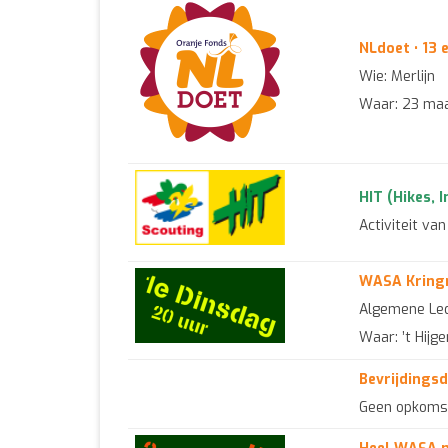
NLdoet • 13 
Wie: Merlijn
Waar: 23 maar
HIT (Hikes, 
Activiteit va
WASA Kringra
Algemene Le
Waar: ’t Hijg
Bevrijdingsd
Geen opkomst 