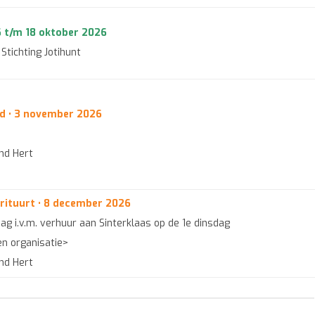
6 t/m 18 oktober 2026
 Stichting Jotihunt
d • 3 november 2026
end Hert
rituurt • 8 december 2026
g i.v.m. verhuur aan Sinterklaas op de 1e dinsdag
en organisatie>
end Hert