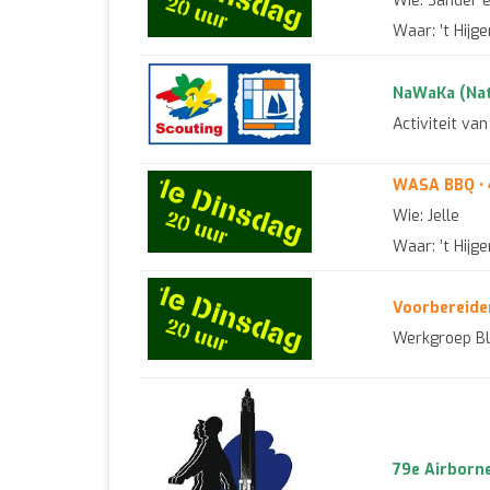
Wie: Sander 
Waar: ’t Hijg
NaWaKa (Nat
Activiteit va
WASA BBQ • 
Wie: Jelle
Waar: ’t Hijg
Voorbereide
Werkgroep Bl
79e Airborn