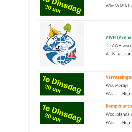
Wie: WASA b
AWH (Arnhem
De AWH wordt 
Activiteit va
Verrassings
Wie: Merlijn
Waar: ’t Hijg
Kampvuurtoe
Wie: Jolanda
Waar: ’t Hijg