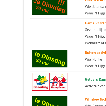
Heel WASA na
Wie: Jolanda
Waar: ’t Hijg
Hemelvaarton
Gezamenlijk o
Waar: ’t Hijg
Wanneer: 14 me
Buiten activi
Wie: Nynke
Waar: ’t Hijg
Gelders Kamp
Activiteit va
Whiskey Nich