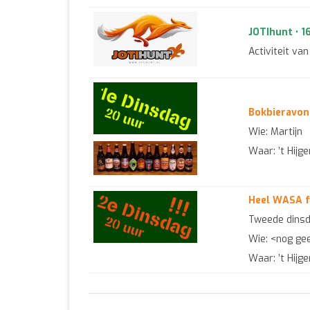
JOTIhunt • 1
Activiteit van
Bokbieravon
Wie: Martijn
Waar: ’t Hijg
Heel WASA f
Tweede dinsda
Wie: <nog ge
Waar: ’t Hijg