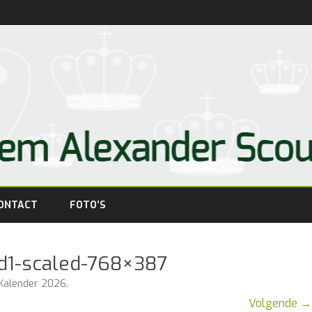
Ga
direct
ONTACT
FOTO’S
naar
de
inhoud
d1-scaled-768×387
Kalender 2026
.
Volgende →